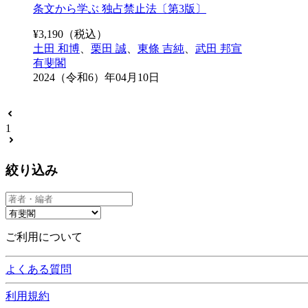
条文から学ぶ 独占禁止法〔第3版〕
¥
3,190
（税込）
土田 和博
、
栗田 誠
、
東條 吉純
、
武田 邦宣
有斐閣
2024（令和6）年04月10日
1
絞り込み
ご利用について
よくある質問
利用規約