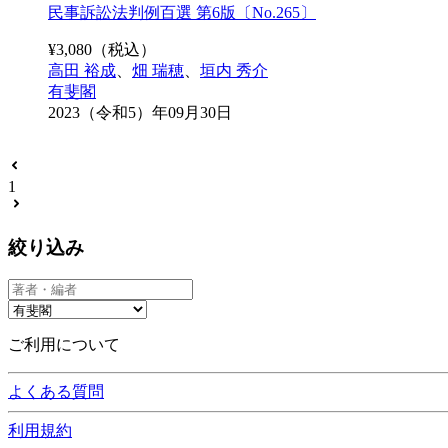
民事訴訟法判例百選 第6版〔No.265〕
¥
3,080
（税込）
高田 裕成
、
畑 瑞穂
、
垣内 秀介
有斐閣
2023（令和5）年09月30日
1
絞り込み
ご利用について
よくある質問
利用規約