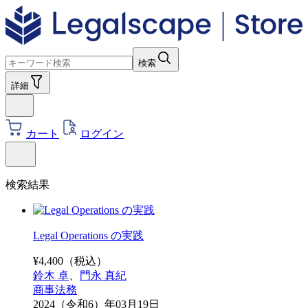
検索
詳細
カート
ログイン
検索結果
Legal Operations の実践
¥
4,400
（税込）
鈴木 卓
、
門永 真紀
商事法務
2024（令和6）年03月19日