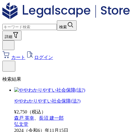
検索
詳細
カート
ログイン
検索結果
ややわかりやすい社会保障(法?)
¥
2,750
（税込）
森戸 英幸
、
長沼 建一郎
弘文堂
2024（令和6）年11月15日