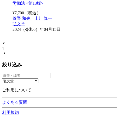
労働法 <第13版>
¥
7,700
（税込）
菅野 和夫
、
山川 隆一
弘文堂
2024（令和6）年04月15日
1
絞り込み
ご利用について
よくある質問
利用規約