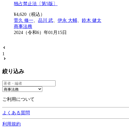
独占禁止法〔第5版〕
¥
4,620
（税込）
菅久 修一
、
品川 武
、
伊永 大輔
、
鈴木 健太
商事法務
2024（令和6）年01月15日
1
絞り込み
ご利用について
よくある質問
利用規約