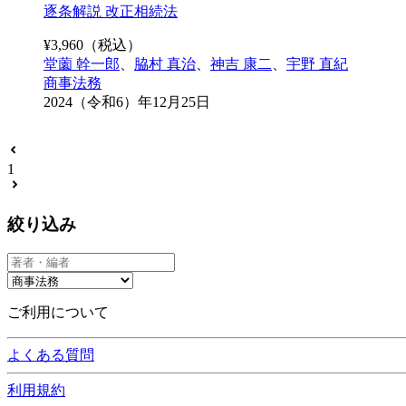
逐条解説 改正相続法
¥
3,960
（税込）
堂薗 幹一郎
、
脇村 真治
、
神吉 康二
、
宇野 直紀
商事法務
2024（令和6）年12月25日
1
絞り込み
ご利用について
よくある質問
利用規約