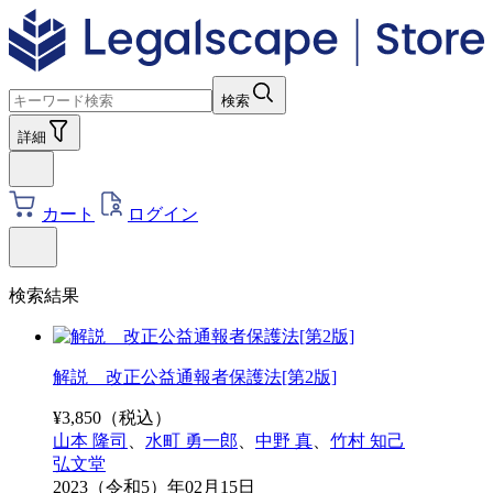
検索
詳細
カート
ログイン
検索結果
解説 改正公益通報者保護法[第2版]
¥
3,850
（税込）
山本 隆司
、
水町 勇一郎
、
中野 真
、
竹村 知己
弘文堂
2023（令和5）年02月15日