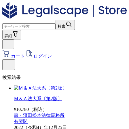
検索
詳細
カート
ログイン
検索結果
Ｍ＆Ａ法大系〔第2版〕
¥
10,780
（税込）
森・濱田松本法律事務所
有斐閣
2022（令和4）年12月25日