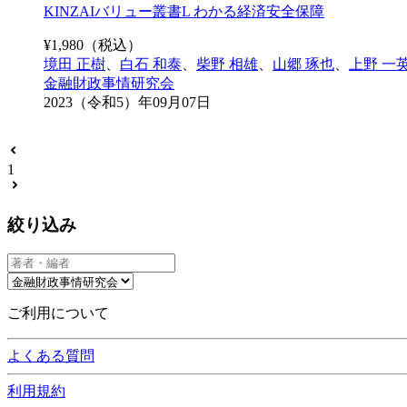
KINZAIバリュー叢書L わかる経済安全保障
¥
1,980
（税込）
境田 正樹
、
白石 和泰
、
柴野 相雄
、
山郷 琢也
、
上野 一
金融財政事情研究会
2023（令和5）年09月07日
1
絞り込み
ご利用について
よくある質問
利用規約