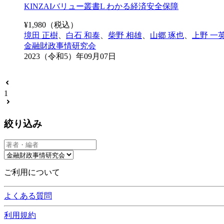
KINZAIバリュー叢書L わかる経済安全保障
¥
1,980
（税込）
境田 正樹
、
白石 和泰
、
柴野 相雄
、
山郷 琢也
、
上野 一
金融財政事情研究会
2023（令和5）年09月07日
1
絞り込み
ご利用について
よくある質問
利用規約