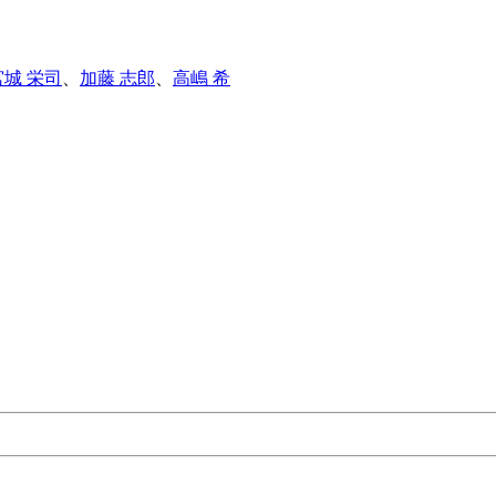
宮城 栄司
、
加藤 志郎
、
高嶋 希