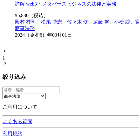
詳解 web3・メタバースビジネスの法律と実務
¥
5,830
（税込）
殿村 桂司
、
松尾 博憲
、
佐々木 修
、
遠藤 努
、
小松 諒
、
商事法務
2024（令和6）年03月01日
1
絞り込み
ご利用について
よくある質問
利用規約