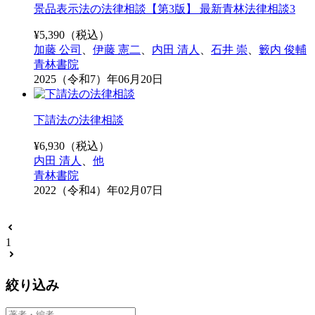
景品表示法の法律相談【第3版】 最新青林法律相談3
¥
5,390
（税込）
加藤 公司
、
伊藤 憲二
、
内田 清人
、
石井 崇
、
籔内 俊輔
青林書院
2025（令和7）年06月20日
下請法の法律相談
¥
6,930
（税込）
内田 清人
、
他
青林書院
2022（令和4）年02月07日
1
絞り込み