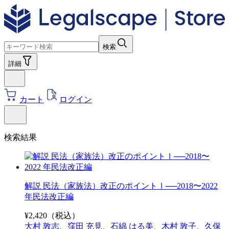
検索
詳細
カート
ログイン
検索結果
解説 民法（家族法）改正のポイントⅠ──2018〜2022
年民法改正編
¥
2,420
（税込）
大村 敦志
、
窪田 充見
、
石綿 はる美
、
木村 敦子
、
久保