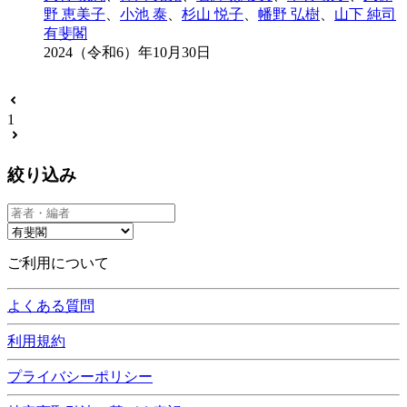
野 恵美子
、
小池 泰
、
杉山 悦子
、
幡野 弘樹
、
山下 純司
有斐閣
2024（令和6）年10月30日
1
絞り込み
ご利用について
よくある質問
利用規約
プライバシーポリシー