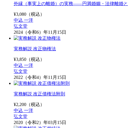
外縁（事実上の離婚）の実務――円満婚姻・法律離婚と
¥
3,080
（税込）
中込 一洋
弘文堂
2024（令和6）年11月15日
実務解説 改正物権法
¥
3,850
（税込）
中込 一洋
弘文堂
2022（令和4）年11月15日
実務解説 改正債権法附則
¥
2,200
（税込）
中込 一洋
弘文堂
2020（令和2）年03月15日