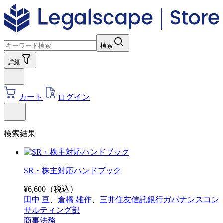
検索
詳細
カート
ログイン
検索結果
SR・株主対応ハンドブック
¥
6,600
（税込）
田中 亘
、
倉橋 雄作
、
三井住友信託銀行ガバナンスコン
サルティング部
商事法務