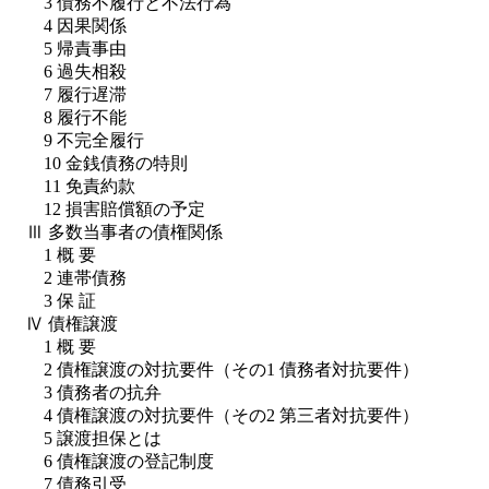
3 債務不履行と不法行為
4 因果関係
5 帰責事由
6 過失相殺
7 履行遅滞
8 履行不能
9 不完全履行
10 金銭債務の特則
11 免責約款
12 損害賠償額の予定
Ⅲ 多数当事者の債権関係
1 概 要
2 連帯債務
3 保 証
Ⅳ 債権譲渡
1 概 要
2 債権譲渡の対抗要件（その1 債務者対抗要件）
3 債務者の抗弁
4 債権譲渡の対抗要件（その2 第三者対抗要件）
5 譲渡担保とは
6 債権譲渡の登記制度
7 債務引受