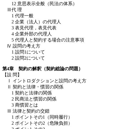
12 意思表示全般（民法の体系）
Ⅲ代 理
1 代理一般
2 企業（法人）の代理人
3 表見代理，表見代表
4 企業外部の代理人
5 代理人と契約する場合の注意事項
Ⅳ 設問の考え方
1 設問1について
2 設問2について
第4章 契約の解釈（契約総論の問題）
【設 問】
Ⅰ イントロダクションと設問の考え方
Ⅱ 契約と法律・慣習の関係
1 契約と法律の関係
2 民商法と慣習の関係
3 商慣習とは
Ⅲ 法律と契約の交錯
1 ポイントその1（同時履行）
2 ポイントその2（危険負担）