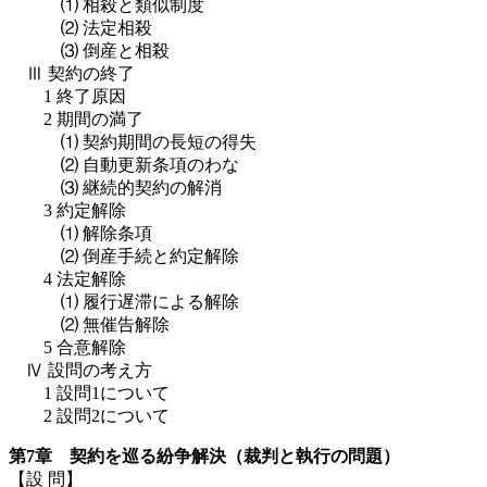
⑴ 相殺と類似制度
⑵ 法定相殺
⑶ 倒産と相殺
Ⅲ 契約の終了
1 終了原因
2 期間の満了
⑴ 契約期間の長短の得失
⑵ 自動更新条項のわな
⑶ 継続的契約の解消
3 約定解除
⑴ 解除条項
⑵ 倒産手続と約定解除
4 法定解除
⑴ 履行遅滞による解除
⑵ 無催告解除
5 合意解除
Ⅳ 設問の考え方
1 設問1について
2 設問2について
第7章 契約を巡る紛争解決（裁判と執行の問題）
【設 問】