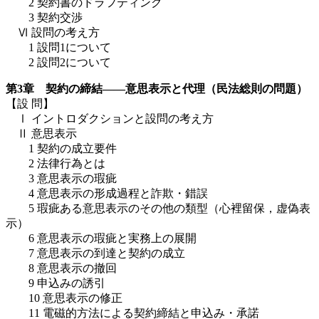
2 契約書のドラフティング
3 契約交渉
Ⅵ 設問の考え方
1 設問1について
2 設問2について
第3章 契約の締結――意思表示と代理（民法総則の問題）
【設 問】
Ⅰ イントロダクションと設問の考え方
Ⅱ 意思表示
1 契約の成立要件
2 法律行為とは
3 意思表示の瑕疵
4 意思表示の形成過程と詐欺・錯誤
5 瑕疵ある意思表示のその他の類型（心裡留保，虚偽表
示）
6 意思表示の瑕疵と実務上の展開
7 意思表示の到達と契約の成立
8 意思表示の撤回
9 申込みの誘引
10 意思表示の修正
11 電磁的方法による契約締結と申込み・承諾