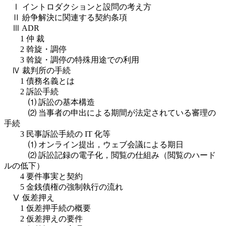
Ⅰ イントロダクションと設問の考え方
Ⅱ 紛争解決に関連する契約条項
Ⅲ ADR
1 仲 裁
2 斡旋・調停
3 斡旋・調停の特殊用途での利用
Ⅳ 裁判所の手続
1 債務名義とは
2 訴訟手続
⑴ 訴訟の基本構造
⑵ 当事者の申出による期間が法定されている審理の
手続
3 民事訴訟手続の IT 化等
⑴ オンライン提出，ウェブ会議による期日
⑵ 訴訟記録の電子化，閲覧の仕組み（閲覧のハード
ルの低下）
4 要件事実と契約
5 金銭債権の強制執行の流れ
Ⅴ 仮差押え
1 仮差押手続の概要
2 仮差押えの要件