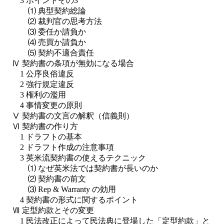
3 ポイントその3
⑴ 典型契約総論
⑵ 裁判官の思考方法
⑶ 委任か請負か
⑷ 売買か請負か
⑸ 契約不適合責任
Ⅳ 契約書の条項が無効になる場合
1 公序良俗違反
2 強行規定違反
3 権利の濫用
4 事情変更の原則
Ⅴ 契約書の文言の解釈（信義則）
Ⅵ 契約書の作り方
1 ドラフトの基本
2 ドラフト作成の注意事項
3 英米流契約書の使えるテクニック
⑴ なぜ英米法では契約書が長いのか
⑵ 契約書の前文
⑶ Rep & Warranty の効用
4 契約書の形式に関するポイント
Ⅶ 定型約款とその変更
1 民法改正によって民法典に登場した「定型約款」と