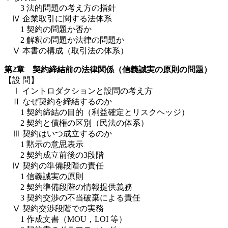
3 法的問題の考え方の指針
Ⅳ 企業取引に関する法体系
1 契約の問題か否か
2 解釈の問題か法律の問題か
Ⅴ 本書の構成（取引法の体系）
第2章 契約締結前の法律関係（信義誠実の原則の問題）
【設 問】
Ⅰ イントロダクションと設問の考え方
Ⅱ なぜ契約を締結するのか
1 契約締結の目的（利益確定とリスクヘッジ）
2 契約と債権の区別（民法の体系）
Ⅲ 契約はいつ成立するのか
1 黙示の意思表示
2 契約成立前後の3段階
Ⅳ 契約の準備段階の責任
1 信義誠実の原則
2 契約準備段階の情報提供義務
3 契約交渉の不当破棄による責任
Ⅴ 契約交渉段階での実務
1 作成文書（MOU，LOI 等）