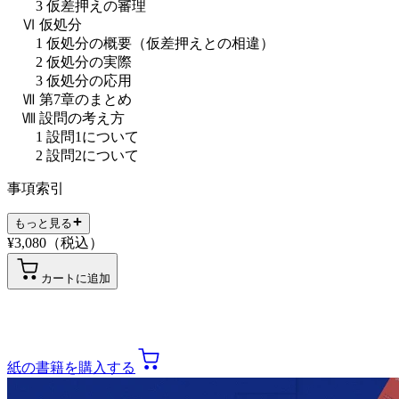
3 仮差押えの審理
Ⅵ 仮処分
1 仮処分の概要（仮差押えとの相違）
2 仮処分の実際
3 仮処分の応用
Ⅶ 第7章のまとめ
Ⅷ 設問の考え方
1 設問1について
2 設問2について
事項索引
もっと見る
¥
3,080
（税込）
カートに追加
紙の書籍を購入する