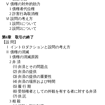
Ⅴ 債権の対外的効力
1 債権者代位権
2 詐害行為取消権
Ⅵ 設問の考え方
1 設問1について
2 設問2について
第6章 取引の終了
【設 問】
Ⅰ イントロダクションと設問の考え方
Ⅱ 債権の消滅
1 債権の消滅原因
2 弁 済
⑴ 弁済とその問題点
⑵ 弁済の提供
⑶ 弁済の提供の重要性
⑷ 弁済の場所および時間
⑸ 履 行 期
⑹ 受領権者としての外観を有する者に対する弁済
⑺ 供 託
3 相 殺