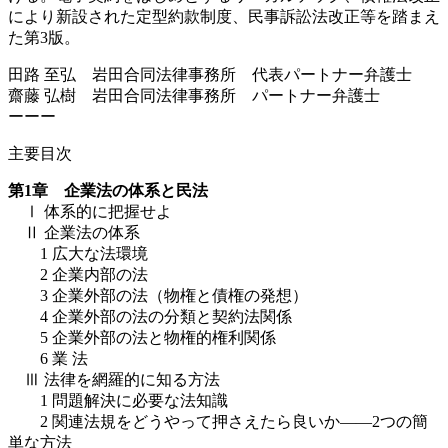
により新設された定型約款制度、民事訴訟法改正等を踏まえ
た第3版。
田路 至弘 岩田合同法律事務所 代表パートナー弁護士
齋藤 弘樹 岩田合同法律事務所 パートナー弁護士
ーーー
主要目次
第1章 企業法の体系と民法
Ⅰ 体系的に把握せよ
Ⅱ 企業法の体系
1 広大な法環境
2 企業内部の法
3 企業外部の法（物権と債権の発想）
4 企業外部の法の分類と契約法関係
5 企業外部の法と物権的権利関係
6 業 法
Ⅲ 法律を網羅的に知る方法
1 問題解決に必要な法知識
2 関連法規をどうやって押さえたら良いか――2つの簡
単な方法