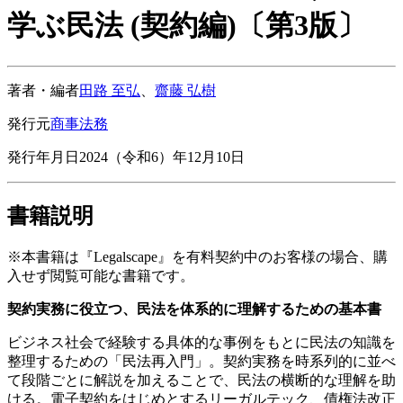
学ぶ民法 (契約編)〔第3版〕
著者・編者
田路 至弘
、
齋藤 弘樹
発行元
商事法務
発行年月日
2024（令和6）年12月10日
書籍説明
※本書籍は『Legalscape』を有料契約中のお客様の場合、購
入せず閲覧可能な書籍です。
契約実務に役立つ、民法を体系的に理解するための基本書
ビジネス社会で経験する具体的な事例をもとに民法の知識を
整理するための「民法再入門」。契約実務を時系列的に並べ
て段階ごとに解説を加えることで、民法の横断的な理解を助
ける。電子契約をはじめとするリーガルテック、債権法改正