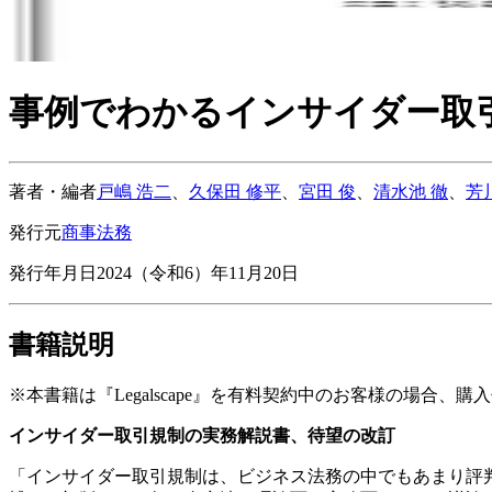
事例でわかるインサイダー取
著者・編者
戸嶋 浩二
、
久保田 修平
、
宮田 俊
、
清水池 徹
、
芳
発行元
商事法務
発行年月日
2024（令和6）年11月20日
書籍説明
※本書籍は『Legalscape』を有料契約中のお客様の場合、
インサイダー取引規制の実務解説書、待望の改訂
「インサイダー取引規制は、ビジネス法務の中でもあまり評