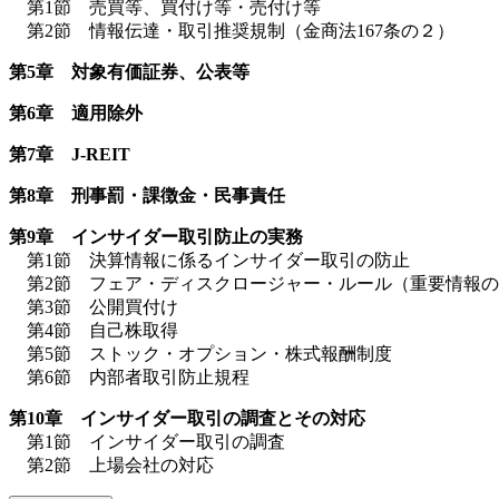
第1節 売買等、買付け等・売付け等
第2節 情報伝達・取引推奨規制（金商法167条の２）
第5章 対象有価証券、公表等
第6章 適用除外
第7章 J-REIT
第8章 刑事罰・課徴金・民事責任
第9章 インサイダー取引防止の実務
第1節 決算情報に係るインサイダー取引の防止
第2節 フェア・ディスクロージャー・ルール（重要情報の
第3節 公開買付け
第4節 自己株取得
第5節 ストック・オプション・株式報酬制度
第6節 内部者取引防止規程
第10章 インサイダー取引の調査とその対応
第1節 インサイダー取引の調査
第2節 上場会社の対応