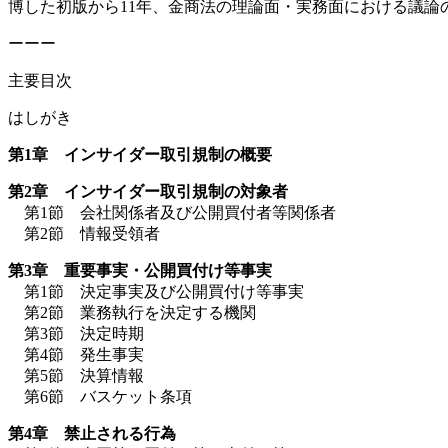
博した初版から11年、金商法の理論面・実務面における議
ーーー
主要目次
はしがき
第1章 インサイダー取引規制の概要
第2章 インサイダー取引規制の対象者
第1節 会社関係者及び公開買付者等関係者
第2節 情報受領者
第3章 重要事実・公開買付け等事実
第1節 決定事実及び公開買付け等事実
第2節 業務執行を決定する機関
第3節 決定時期
第4節 発生事実
第5節 決算情報
第6節 バスケット条項
第4章 禁止される行為