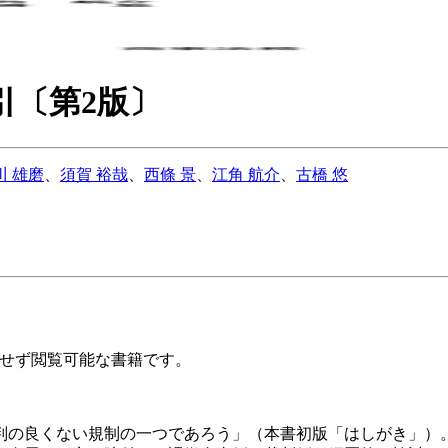
引〔第2版〕
川 雄磨
、
須賀 裕哉
、
西條 景
、
江角 航介
、
古橋 悠
購入せず閲覧可能な書籍です。
判の良くない規制の一つであろう」（本書初版「はしがき」）