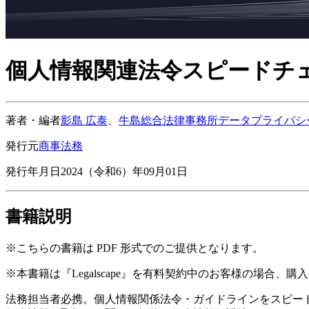
個人情報関連法令スピードチ
著者・編者
影島 広泰
、
牛島総合法律事務所データプライバシ
発行元
商事法務
発行年月日
2024（令和6）年09月01日
書籍説明
※こちらの書籍は PDF 形式でのご提供となります。
※本書籍は『Legalscape』を有料契約中のお客様の場合、
法務担当者必携。個人情報関係法令・ガイドラインをスピー