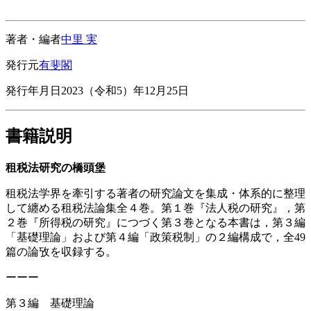
著者・編者
中里 実
発行元
有斐閣
発行年月日
2023（令和5）年12月25日
書籍説明
租税法研究の橋頭堡
租税法学界を牽引する著者の研究論文を集成・体系的に整理
して纏める租税法論集全４巻。第１巻『法人税の研究』，第
２巻『所得税の研究』につづく第３巻となる本書は，第３編
「基礎理論」および第４編「政策税制」の２編構成で，全49
篇の論攷を収録する。
ーーー
第３編 基礎理論