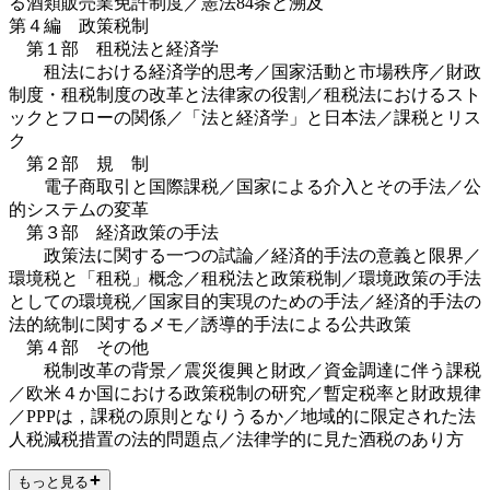
る酒類販売業免許制度／憲法84条と溯及
第４編 政策税制
第１部 租税法と経済学
租法における経済学的思考／国家活動と市場秩序／財政
制度・租税制度の改革と法律家の役割／租税法におけるスト
ックとフローの関係／「法と経済学」と日本法／課税とリス
ク
第２部 規 制
電子商取引と国際課税／国家による介入とその手法／公
的システムの変革
第３部 経済政策の手法
政策法に関する一つの試論／経済的手法の意義と限界／
環境税と「租税」概念／租税法と政策税制／環境政策の手法
としての環境税／国家目的実現のための手法／経済的手法の
法的統制に関するメモ／誘導的手法による公共政策
第４部 その他
税制改革の背景／震災復興と財政／資金調達に伴う課税
／欧米４か国における政策税制の研究／暫定税率と財政規律
／PPPは，課税の原則となりうるか／地域的に限定された法
人税減税措置の法的問題点／法律学的に見た酒税のあり方
もっと見る