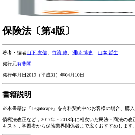
保険法〔第4版〕
著者・編者
山下 友信
、
竹濱 修
、
洲崎 博史
、
山本 哲生
発行元
有斐閣
発行年月日
2019（平成31）年04月10日
書籍説明
※本書籍は『Legalscape』を有料契約中のお客様の場合、
債権法改正など，2017年・2018年に相次いだ民法・商
キスト，学習者から保険業界関係者まで広くおすすめします