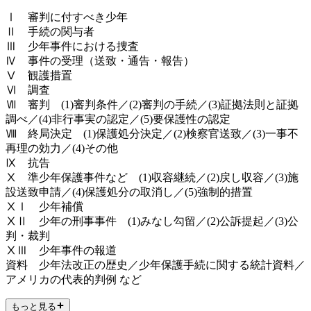
Ⅰ 審判に付すべき少年
Ⅱ 手続の関与者
Ⅲ 少年事件における捜査
Ⅳ 事件の受理（送致・通告・報告）
Ⅴ 観護措置
Ⅵ 調査
Ⅶ 審判 (1)審判条件／(2)審判の手続／(3)証拠法則と証拠
調べ／(4)非行事実の認定／(5)要保護性の認定
Ⅷ 終局決定 (1)保護処分決定／(2)検察官送致／(3)一事不
再理の効力／(4)その他
Ⅸ 抗告
Ⅹ 準少年保護事件など (1)収容継続／(2)戻し収容／(3)施
設送致申請／(4)保護処分の取消し／(5)強制的措置
ⅩⅠ 少年補償
ⅩⅡ 少年の刑事事件 (1)みなし勾留／(2)公訴提起／(3)公
判・裁判
ⅩⅢ 少年事件の報道
資料 少年法改正の歴史／少年保護手続に関する統計資料／
アメリカの代表的判例 など
もっと見る