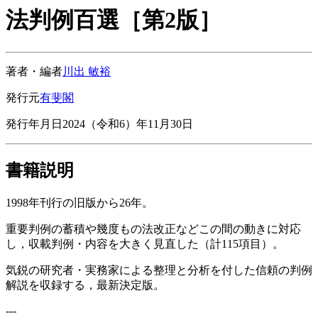
法判例百選［第2版］
著者・編者
川出 敏裕
発行元
有斐閣
発行年月日
2024（令和6）年11月30日
書籍説明
1998年刊行の旧版から26年。
重要判例の蓄積や幾度もの法改正などこの間の動きに対応
し，収載判例・内容を大きく見直した（計115項目）。
気鋭の研究者・実務家による整理と分析を付した信頼の判例
解説を収録する，最新決定版。
---