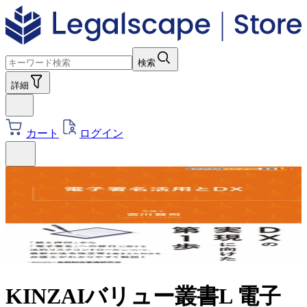
検索
詳細
カート
ログイン
KINZAIバリュー叢書L 電子