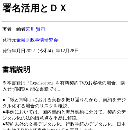
署名活用とＤＸ
著者・編者
宮川 賢司
発行元
金融財政事情研究会
発行年月日
2022（令和4）年12月28日
書籍説明
※本書籍は『Legalscape』を有料契約中のお客様の場合、購
入せず閲覧可能な書籍です。
●「紙と押印」における実務を振り返りながら、契約をデジ
タル化する場合のリスクを概説。
●事例においては、国内契約と海外契約に分けて、契約のデ
ジタル化の法的留意点を平易に解説。
●契約以外の文書デジタル化、行政手続のデジタル化、日本