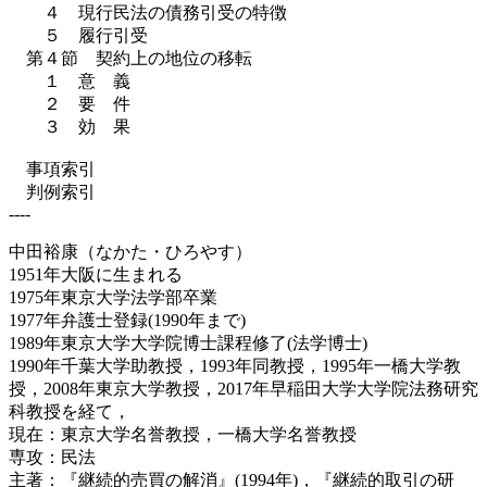
４ 現行民法の債務引受の特徴
５ 履行引受
第４節 契約上の地位の移転
１ 意 義
２ 要 件
３ 効 果
事項索引
判例索引
----
中田裕康（なかた・ひろやす）
1951年大阪に生まれる
1975年東京大学法学部卒業
1977年弁護士登録(1990年まで)
1989年東京大学大学院博士課程修了(法学博士)
1990年千葉大学助教授，1993年同教授，1995年一橋大学教
授，2008年東京大学教授，2017年早稲田大学大学院法務研究
科教授を経て，
現在：東京大学名誉教授，一橋大学名誉教授
専攻：民法
主著：『継続的売買の解消』(1994年)，『継続的取引の研