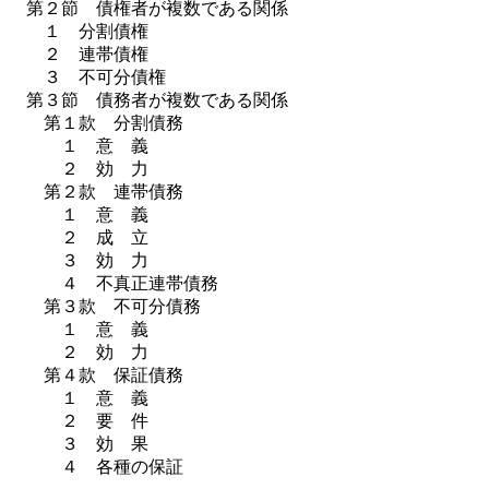
第２節 債権者が複数である関係
１ 分割債権
２ 連帯債権
３ 不可分債権
第３節 債務者が複数である関係
第１款 分割債務
１ 意 義
２ 効 力
第２款 連帯債務
１ 意 義
２ 成 立
３ 効 力
４ 不真正連帯債務
第３款 不可分債務
１ 意 義
２ 効 力
第４款 保証債務
１ 意 義
２ 要 件
３ 効 果
４ 各種の保証