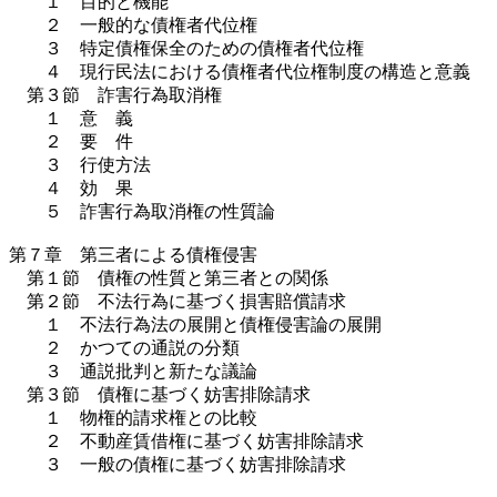
１ 目的と機能
２ 一般的な債権者代位権
３ 特定債権保全のための債権者代位権
４ 現行民法における債権者代位権制度の構造と意義
第３節 詐害行為取消権
１ 意 義
２ 要 件
３ 行使方法
４ 効 果
５ 詐害行為取消権の性質論
第７章 第三者による債権侵害
第１節 債権の性質と第三者との関係
第２節 不法行為に基づく損害賠償請求
１ 不法行為法の展開と債権侵害論の展開
２ かつての通説の分類
３ 通説批判と新たな議論
第３節 債権に基づく妨害排除請求
１ 物権的請求権との比較
２ 不動産賃借権に基づく妨害排除請求
３ 一般の債権に基づく妨害排除請求