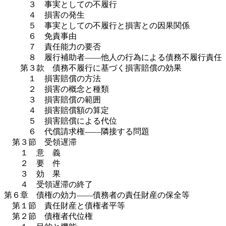
３ 事実としての不履行
４ 損害の発生
５ 事実としての不履行と損害との因果関係
６ 免責事由
７ 責任能力の要否
８ 履行補助者――他人の行為による債務不履行責任
第３款 債務不履行に基づく損害賠償の効果
１ 損害賠償の方法
２ 損害の概念と種類
３ 損害賠償の範囲
４ 損害賠償額の算定
５ 損害賠償による代位
６ 代償請求権――隣接する問題
第３節 受領遅滞
１ 意 義
２ 要 件
３ 効 果
４ 受領遅滞の終了
第６章 債権の効力――債務者の責任財産の保全等
第１節 責任財産と債権者平等
第２節 債権者代位権