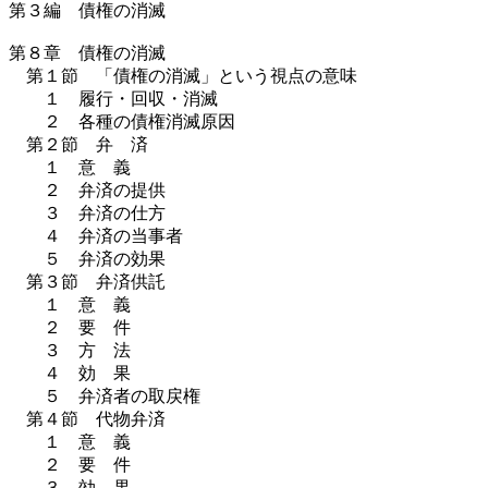
第３編 債権の消滅
第８章 債権の消滅
第１節 「債権の消滅」という視点の意味
１ 履行・回収・消滅
２ 各種の債権消滅原因
第２節 弁 済
１ 意 義
２ 弁済の提供
３ 弁済の仕方
４ 弁済の当事者
５ 弁済の効果
第３節 弁済供託
１ 意 義
２ 要 件
３ 方 法
４ 効 果
５ 弁済者の取戻権
第４節 代物弁済
１ 意 義
２ 要 件
３ 効 果