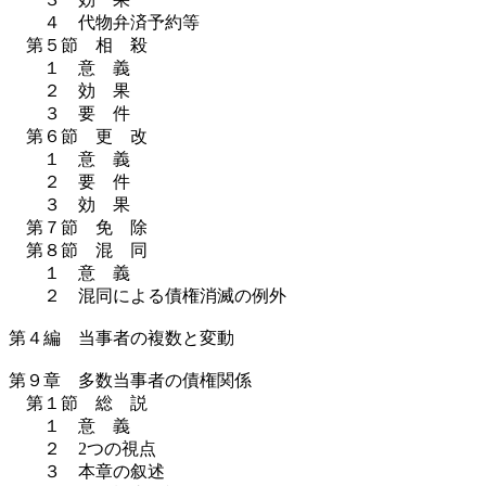
４ 代物弁済予約等
第５節 相 殺
１ 意 義
２ 効 果
３ 要 件
第６節 更 改
１ 意 義
２ 要 件
３ 効 果
第７節 免 除
第８節 混 同
１ 意 義
２ 混同による債権消滅の例外
第４編 当事者の複数と変動
第９章 多数当事者の債権関係
第１節 総 説
１ 意 義
２ 2つの視点
３ 本章の叙述