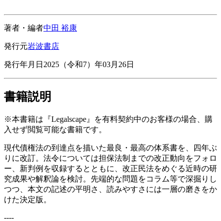
著者・編者
中田 裕康
発行元
岩波書店
発行年月日
2025（令和7）年03月26日
書籍説明
※本書籍は『Legalscape』を有料契約中のお客様の場合、購
入せず閲覧可能な書籍です。
現代債権法の到達点を描いた最良・最高の体系書を、四年ぶ
りに改訂。法令については担保法制までの改正動向をフォロ
ー、新判例を収録するとともに、改正民法をめぐる近時の研
究成果や解釈論を検討。先端的な問題をコラム等で深掘りし
つつ、本文の記述の平明さ、読みやすさには一層の磨きをか
けた決定版。
----