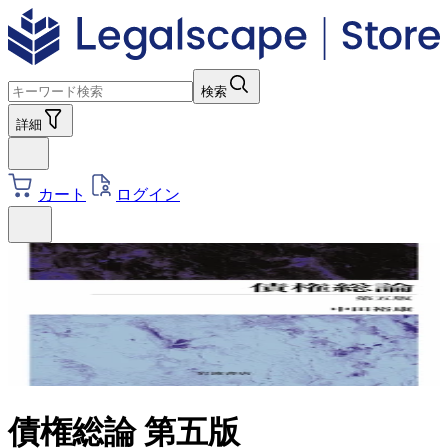
検索
詳細
カート
ログイン
債権総論 第五版