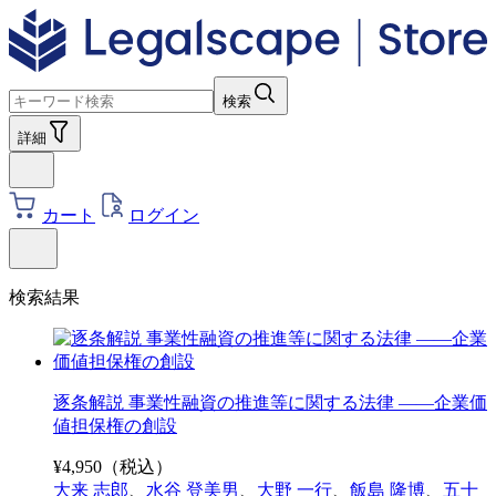
検索
詳細
カート
ログイン
検索結果
逐条解説 事業性融資の推進等に関する法律 ――企業価
値担保権の創設
¥
4,950
（税込）
大来 志郎
、
水谷 登美男
、
大野 一行
、
飯島 隆博
、
五十