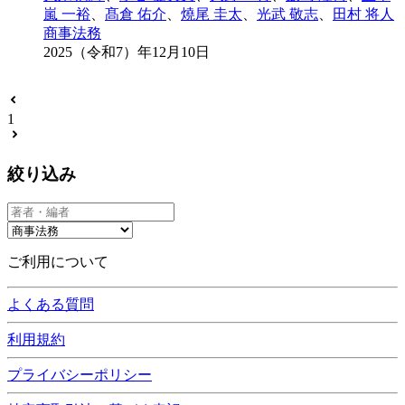
嵐 一裕
、
髙倉 佑介
、
燒尾 圭太
、
光武 敬志
、
田村 将人
商事法務
2025（令和7）年12月10日
1
絞り込み
ご利用について
よくある質問
利用規約
プライバシーポリシー