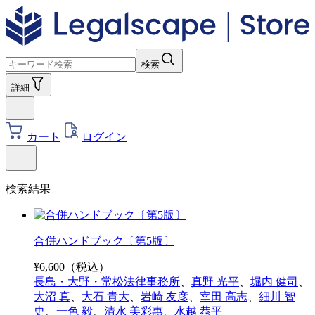
検索
詳細
カート
ログイン
検索結果
合併ハンドブック〔第5版〕
¥
6,600
（税込）
長島・大野・常松法律事務所
、
真野 光平
、
堀内 健司
、
大沼 真
、
大石 貴大
、
岩崎 友彦
、
宰田 高志
、
細川 智
史
、
一色 毅
、
清水 美彩惠
、
水越 恭平