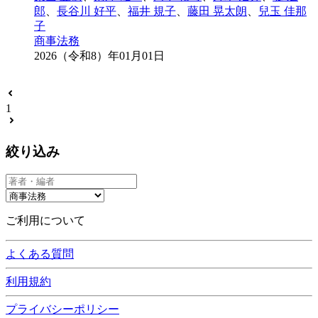
郎
、
長谷川 好平
、
福井 規子
、
藤田 晃太朗
、
兒玉 佳那
子
商事法務
2026（令和8）年01月01日
1
絞り込み
ご利用について
よくある質問
利用規約
プライバシーポリシー