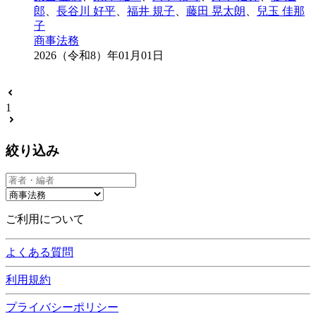
郎
、
長谷川 好平
、
福井 規子
、
藤田 晃太朗
、
兒玉 佳那
子
商事法務
2026（令和8）年01月01日
1
絞り込み
ご利用について
よくある質問
利用規約
プライバシーポリシー