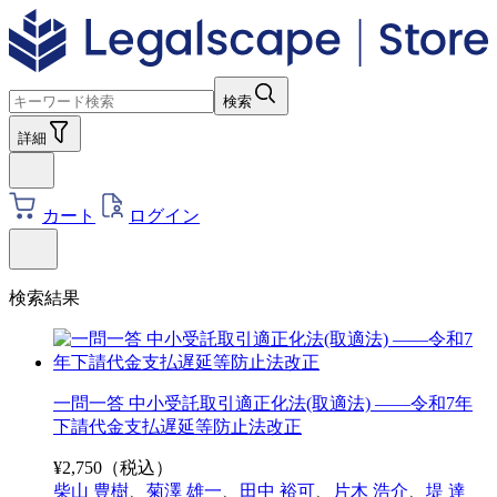
検索
詳細
カート
ログイン
検索結果
一問一答 中小受託取引適正化法(取適法) ――令和7年
下請代金支払遅延等防止法改正
¥
2,750
（税込）
柴山 豊樹
、
菊澤 雄一
、
田中 裕可
、
片木 浩介
、
堤 達