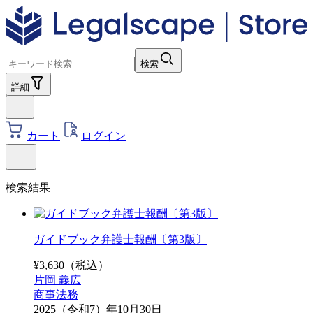
検索
詳細
カート
ログイン
検索結果
ガイドブック弁護士報酬〔第3版〕
¥
3,630
（税込）
片岡 義広
商事法務
2025（令和7）年10月30日