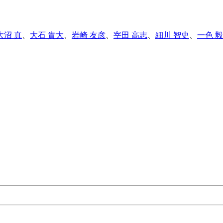
大沼 真
、
大石 貴大
、
岩崎 友彦
、
宰田 高志
、
細川 智史
、
一色 毅