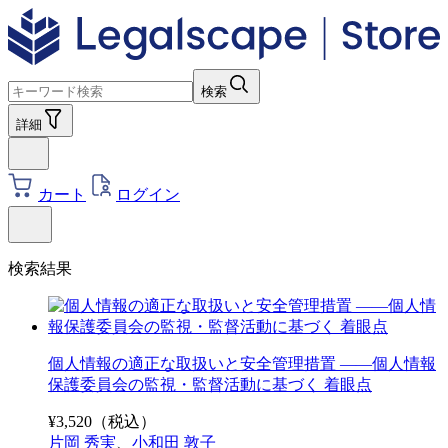
検索
詳細
カート
ログイン
検索結果
個人情報の適正な取扱いと安全管理措置 ――個人情報
保護委員会の監視・監督活動に基づく 着眼点
¥
3,520
（税込）
片岡 秀実
、
小和田 敦子