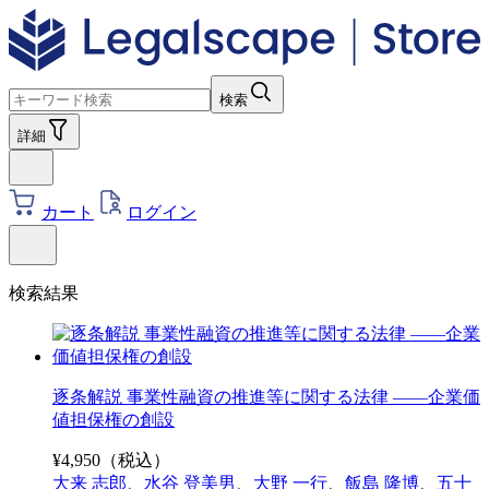
検索
詳細
カート
ログイン
検索結果
逐条解説 事業性融資の推進等に関する法律 ――企業価
値担保権の創設
¥
4,950
（税込）
大来 志郎
、
水谷 登美男
、
大野 一行
、
飯島 隆博
、
五十