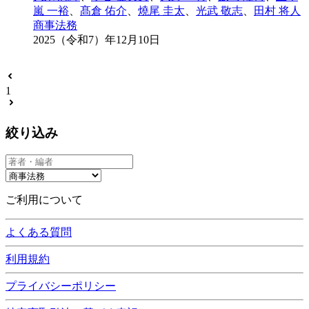
嵐 一裕
、
髙倉 佑介
、
燒尾 圭太
、
光武 敬志
、
田村 将人
商事法務
2025（令和7）年12月10日
1
絞り込み
ご利用について
よくある質問
利用規約
プライバシーポリシー