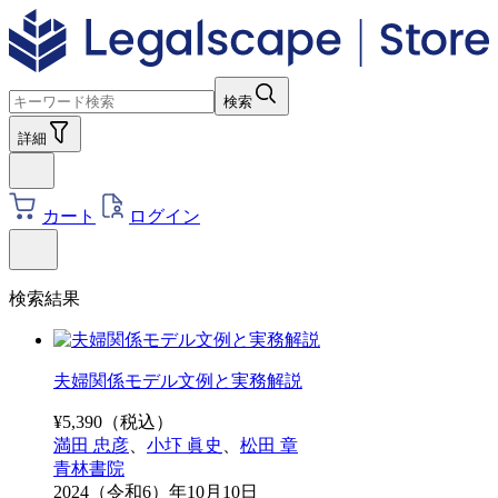
検索
詳細
カート
ログイン
検索結果
夫婦関係モデル文例と実務解説
¥
5,390
（税込）
満田 忠彦
、
小圷 眞史
、
松田 章
青林書院
2024（令和6）年10月10日