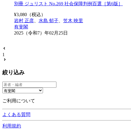
別冊 ジュリスト No.269 社会保障判例百選［第6版］
¥
3,080
（税込）
岩村 正彦
、
水島 郁子
、
笠木 映里
有斐閣
2025（令和7）年02月25日
1
絞り込み
ご利用について
よくある質問
利用規約