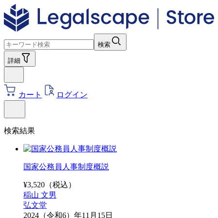
検索
詳細
カート
ログイン
検索結果
国家公務員人事制度概説
¥
3,520
（税込）
稲山 文男
弘文堂
2024（令和6）年11月15日