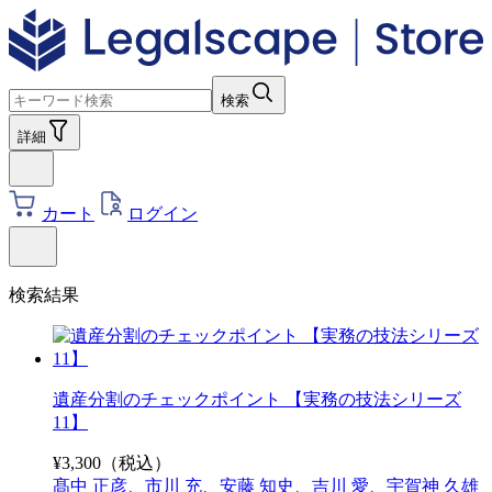
検索
詳細
カート
ログイン
検索結果
遺産分割のチェックポイント 【実務の技法シリーズ
11】
¥
3,300
（税込）
髙中 正彦
、
市川 充
、
安藤 知史
、
吉川 愛
、
宇賀神 久雄