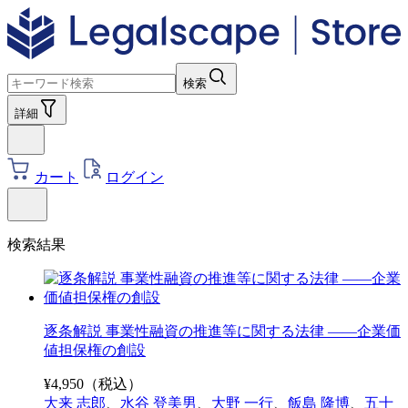
検索
詳細
カート
ログイン
検索結果
逐条解説 事業性融資の推進等に関する法律 ――企業価
値担保権の創設
¥
4,950
（税込）
大来 志郎
、
水谷 登美男
、
大野 一行
、
飯島 隆博
、
五十