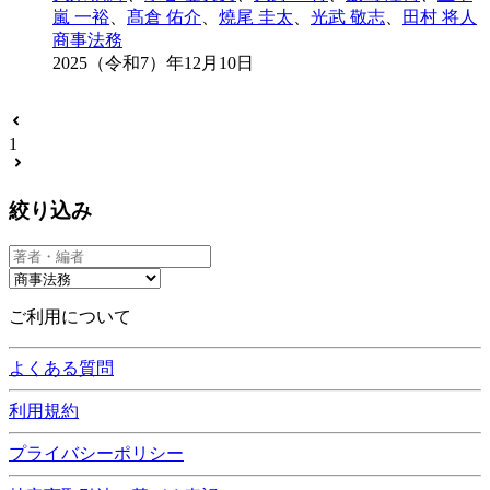
嵐 一裕
、
髙倉 佑介
、
燒尾 圭太
、
光武 敬志
、
田村 将人
商事法務
2025（令和7）年12月10日
1
絞り込み
ご利用について
よくある質問
利用規約
プライバシーポリシー