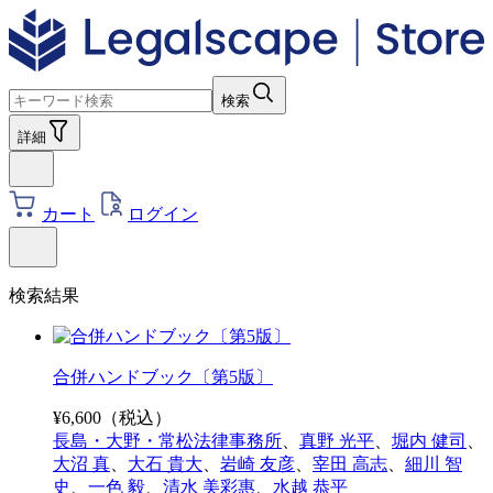
検索
詳細
カート
ログイン
検索結果
合併ハンドブック〔第5版〕
¥
6,600
（税込）
長島・大野・常松法律事務所
、
真野 光平
、
堀内 健司
、
大沼 真
、
大石 貴大
、
岩崎 友彦
、
宰田 高志
、
細川 智
史
、
一色 毅
、
清水 美彩惠
、
水越 恭平