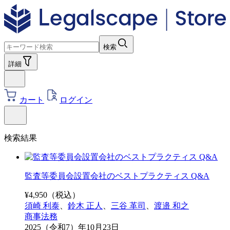
検索
詳細
カート
ログイン
検索結果
監査等委員会設置会社のベストプラクティス Q&A
¥
4,950
（税込）
須崎 利泰
、
鈴木 正人
、
三谷 革司
、
渡邉 和之
商事法務
2025（令和7）年10月23日