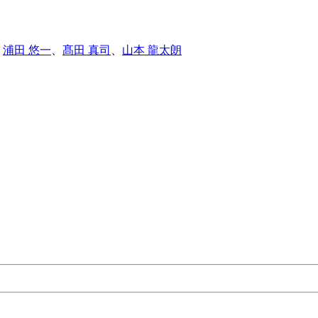
、
浦田 悠一
、
髙田 真司
、
山本 龍太朗