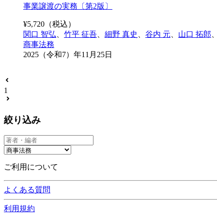
事業譲渡の実務〔第2版〕
¥
5,720
（税込）
関口 智弘
、
竹平 征吾
、
細野 真史
、
谷内 元
、
山口 拓郎
商事法務
2025（令和7）年11月25日
1
絞り込み
ご利用について
よくある質問
利用規約