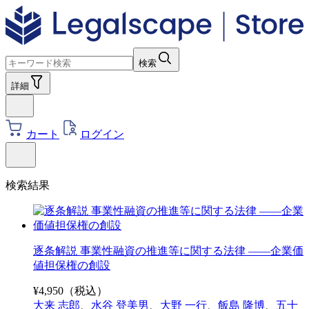
検索
詳細
カート
ログイン
検索結果
逐条解説 事業性融資の推進等に関する法律 ――企業価
値担保権の創設
¥
4,950
（税込）
大来 志郎
、
水谷 登美男
、
大野 一行
、
飯島 隆博
、
五十