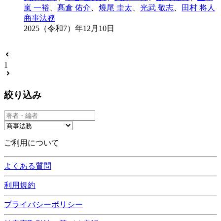
嵐 一裕
、
髙倉 佑介
、
燒尾 圭太
、
光武 敬志
、
田村 将人
商事法務
2025（令和7）年12月10日
1
絞り込み
ご利用について
よくある質問
利用規約
プライバシーポリシー