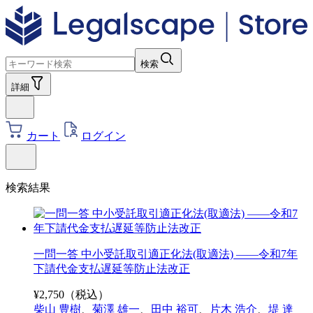
検索
詳細
カート
ログイン
検索結果
一問一答 中小受託取引適正化法(取適法) ――令和7年
下請代金支払遅延等防止法改正
¥
2,750
（税込）
柴山 豊樹
、
菊澤 雄一
、
田中 裕可
、
片木 浩介
、
堤 達