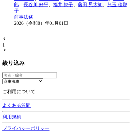
郎
、
長谷川 好平
、
福井 規子
、
藤田 晃太朗
、
兒玉 佳那
子
商事法務
2026（令和8）年01月01日
1
絞り込み
ご利用について
よくある質問
利用規約
プライバシーポリシー