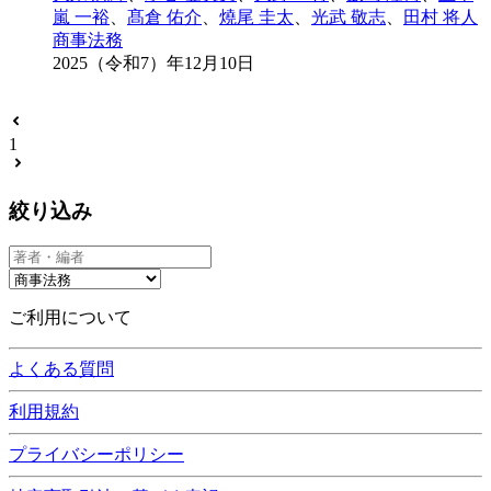
嵐 一裕
、
髙倉 佑介
、
燒尾 圭太
、
光武 敬志
、
田村 将人
商事法務
2025（令和7）年12月10日
1
絞り込み
ご利用について
よくある質問
利用規約
プライバシーポリシー