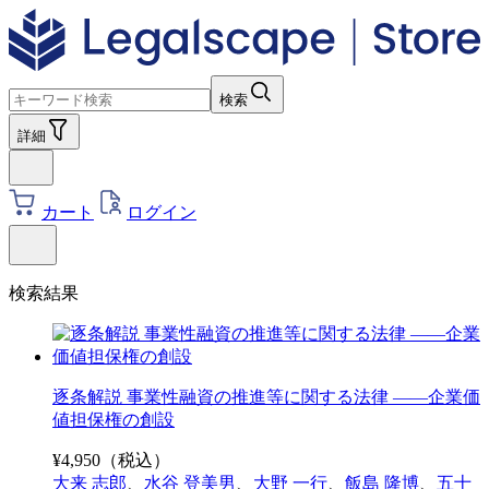
検索
詳細
カート
ログイン
検索結果
逐条解説 事業性融資の推進等に関する法律 ――企業価
値担保権の創設
¥
4,950
（税込）
大来 志郎
、
水谷 登美男
、
大野 一行
、
飯島 隆博
、
五十