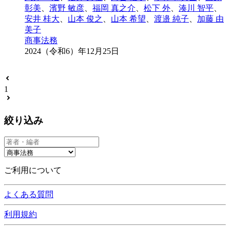
彰美
、
濱野 敏彦
、
福岡 真之介
、
松下 外
、
湊川 智平
、
安井 桂大
、
山本 俊之
、
山本 希望
、
渡邉 純子
、
加藤 由
美子
商事法務
2024（令和6）年12月25日
1
絞り込み
ご利用について
よくある質問
利用規約