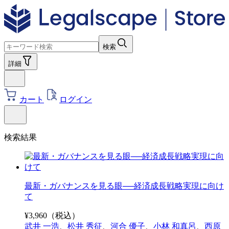
検索
詳細
カート
ログイン
検索結果
最新・ガバナンスを見る眼──経済成長戦略実現に向け
て
¥
3,960
（税込）
武井 一浩
、
松井 秀征
、
河合 優子
、
小林 和真呂
、
西原