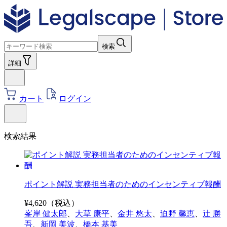
検索
詳細
カート
ログイン
検索結果
ポイント解説 実務担当者のためのインセンティブ報酬
¥
4,620
（税込）
峯岸 健太郎
、
大草 康平
、
金井 悠太
、
迫野 馨恵
、
辻 勝
吾
、
新岡 美波
、
橋本 基美