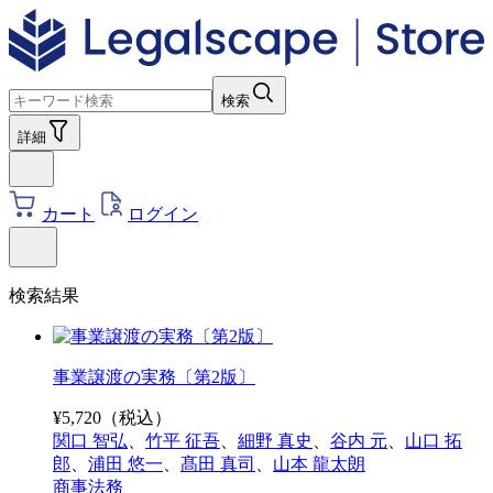
検索
詳細
カート
ログイン
検索結果
事業譲渡の実務〔第2版〕
¥
5,720
（税込）
関口 智弘
、
竹平 征吾
、
細野 真史
、
谷内 元
、
山口 拓
郎
、
浦田 悠一
、
髙田 真司
、
山本 龍太朗
商事法務