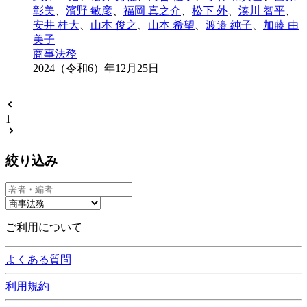
彰美
、
濱野 敏彦
、
福岡 真之介
、
松下 外
、
湊川 智平
、
安井 桂大
、
山本 俊之
、
山本 希望
、
渡邉 純子
、
加藤 由
美子
商事法務
2024（令和6）年12月25日
1
絞り込み
ご利用について
よくある質問
利用規約