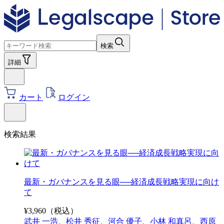
検索
詳細
カート
ログイン
検索結果
最新・ガバナンスを見る眼──経済成長戦略実現に向け
て
¥
3,960
（税込）
武井 一浩
、
松井 秀征
、
河合 優子
、
小林 和真呂
、
西原