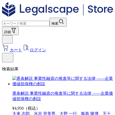
検索
詳細
カート
ログイン
検索結果
逐条解説 事業性融資の推進等に関する法律 ――企業価
値担保権の創設
¥
4,950
（税込）
大来 志郎
、
水谷 登美男
、
大野 一行
、
飯島 隆博
、
五十