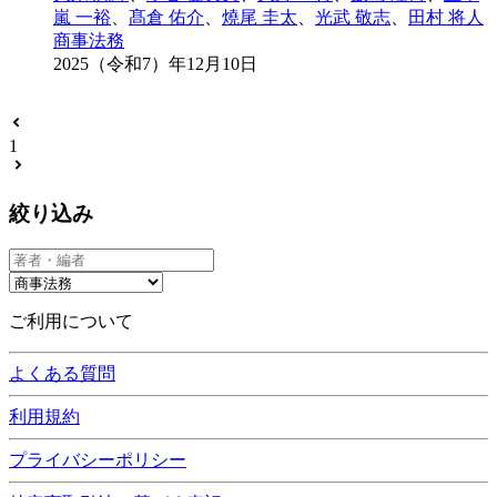
嵐 一裕
、
髙倉 佑介
、
燒尾 圭太
、
光武 敬志
、
田村 将人
商事法務
2025（令和7）年12月10日
1
絞り込み
ご利用について
よくある質問
利用規約
プライバシーポリシー