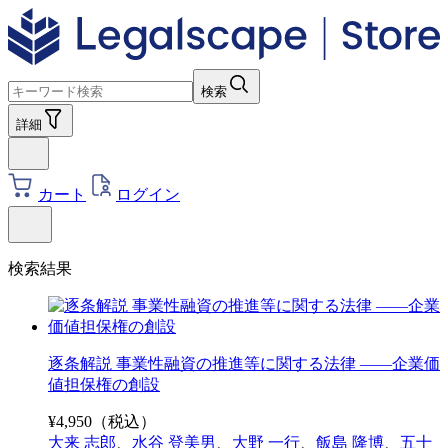
検索
詳細
カート
ログイン
検索結果
逐条解説 事業性融資の推進等に関する法律 ――企業価
値担保権の創設
¥
4,950
（税込）
大来 志郎
、
水谷 登美男
、
大野 一行
、
飯島 隆博
、
五十