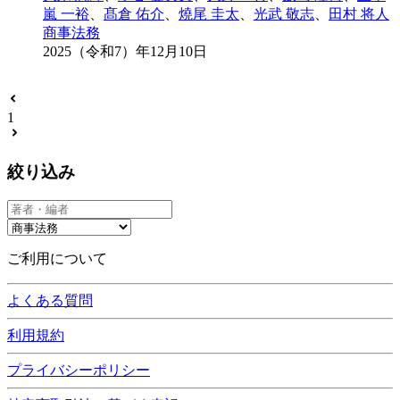
嵐 一裕
、
髙倉 佑介
、
燒尾 圭太
、
光武 敬志
、
田村 将人
商事法務
2025（令和7）年12月10日
1
絞り込み
ご利用について
よくある質問
利用規約
プライバシーポリシー