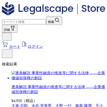
検索
詳細
カート
ログイン
検索結果
逐条解説 事業性融資の推進等に関する法律 ――企業価
値担保権の創設
¥
4,950
（税込）
大来 志郎
、
水谷 登美男
、
大野 一行
、
飯島 隆博
、
五十