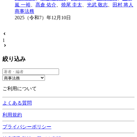
嵐 一裕
、
髙倉 佑介
、
燒尾 圭太
、
光武 敬志
、
田村 将人
商事法務
2025（令和7）年12月10日
1
絞り込み
ご利用について
よくある質問
利用規約
プライバシーポリシー